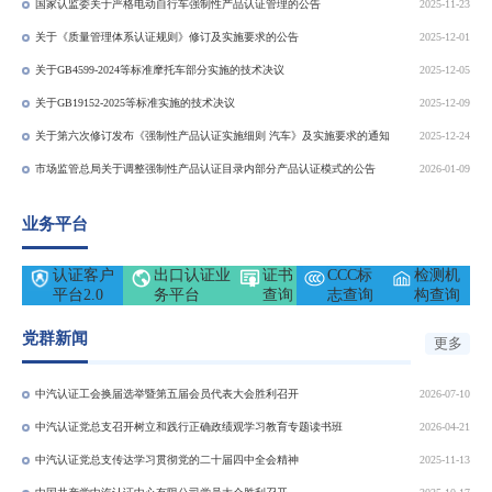
国家认监委关于严格电动自行车强制性产品认证管理的公告
2025-11-23
关于《质量管理体系认证规则》修订及实施要求的公告
2025-12-01
关于GB4599-2024等标准摩托车部分实施的技术决议
2025-12-05
关于GB19152-2025等标准实施的技术决议
2025-12-09
关于第六次修订发布《强制性产品认证实施细则 汽车》及实施要求的通知
2025-12-24
市场监管总局关于调整强制性产品认证目录内部分产品认证模式的公告
2026-01-09
业务平台
认证客户
出口认证业
证书
CCC标
检测机
平台2.0
务平台
查询
志查询
构查询
党群新闻
更多
中汽认证工会换届选举暨第五届会员代表大会胜利召开
2026-07-10
中汽认证党总支召开树立和践行正确政绩观学习教育专题读书班
2026-04-21
中汽认证党总支传达学习贯彻党的二十届四中全会精神
2025-11-13