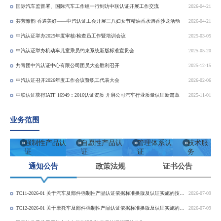
国际汽车监督署、国际汽车工作组一行到访中联认证开展工作交流
2026-04-21
芬芳雅韵·香遇美好——中汽认证工会开展三八妇女节精油香水调香沙龙活动
2026-04-21
中汽认证举办2025年度审核/检查员工作暨培训会议
2025-03-05
中汽认证举办机动车儿童乘员约束系统新版标准宣贯会
2025-05-20
共青团中汽认证中心有限公司团员大会胜利召开
2025-12-15
中汽认证召开2026年度工作会议暨职工代表大会
2026-02-06
中联认证获得IATF 16949：2016认证资质 开启公司汽车行业质量认证新篇章
2025-11-01
业务范围
强制性产品认
自愿性产品认
管理体系认
技术服
证
证
证
务
通知公告
政策法规
证书公告
TC11-2026-01 关于汽车及部件强制性产品认证依据标准换版及认证实施的技术决议
2026-07-09
TC12-2026-01 关于摩托车及部件强制性产品认证依据标准换版及认证实施的技术决议
2026-07-09