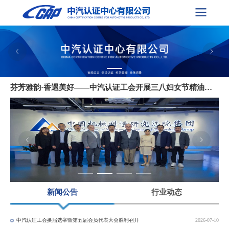
中汽认证举办2026年度审核/检查员工作暨培训会议
国际汽车监督署、国际汽车工作组一行到访中联认证开展工作交流
芬芳雅韵·香遇美好——中汽认证工会开展三八妇女节精油香水调香沙龙活动
中汽认证党总支召开树立和践行正确政绩观学习教育专题读书班
中联认证获得IATF 16949：2016认证资质 开启公司汽车行业质量认证新篇章
新闻公告
行业动态
中汽认证工会换届选举暨第五届会员代表大会胜利召开
2026-07-10